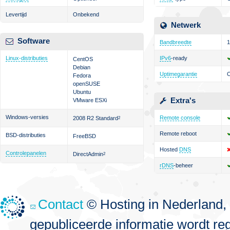
Levertijd
Onbekend
Netwerk
Software
Bandbreedte
1
Linux-distributies
IPv6
-ready
CentOS
Debian
Uptimegarantie
Fedora
openSUSE
Ubuntu
Extra's
VMware ESXi
Windows-versies
Remote console
2008 R2 Standard
2
Remote reboot
BSD-distributies
FreeBSD
Hosted
DNS
Controlepanelen
DirectAdmin
2
rDNS
-beheer
Contact
© Hosting in Nederland, 
gepubliceerde informatie wordt re