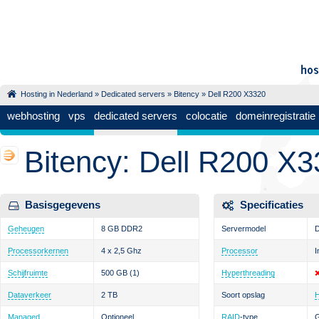
Hosting in Nederland
»
Dedicated servers
»
Bitency
» Dell R200 X3320
webhosting
vps
dedicated servers
colocatie
domeinregistratie
Bitency: Dell R200 X
Basisgegevens
Specificaties
Geheugen
8 GB DDR2
Servermodel
D
Processorkernen
4 x 2,5 Ghz
Processor
I
Schijfruimte
500 GB
(1)
Hyperthreading
Dataverkeer
2 TB
Soort opslag
Managed
Optioneel
RAID
-type