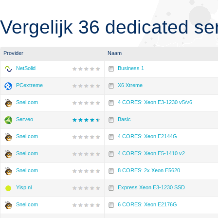
Vergelijk 36 dedicated se
Provider
Naam
NetSolid
Business 1
PCextreme
X6 Xtreme
Snel.com
4 CORES: Xeon E3-1230 v5/v6
Serveo
Basic
Snel.com
4 CORES: Xeon E2144G
Snel.com
4 CORES: Xeon E5-1410 v2
Snel.com
8 CORES: 2x Xeon E5620
Yisp.nl
Express Xeon E3-1230 SSD
Snel.com
6 CORES: Xeon E2176G