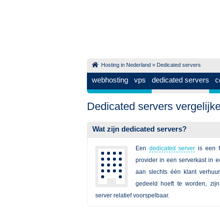
Hosting in Nederland
»
Dedicated servers
webhosting
vps
dedicated servers
c
Dedicated servers vergelijk
Wat zijn dedicated servers?
Een
dedicated server
is een f
provider in een serverkast in 
aan slechts één klant verhuu
gedeeld hoeft te worden, zij
server relatief voorspelbaar.