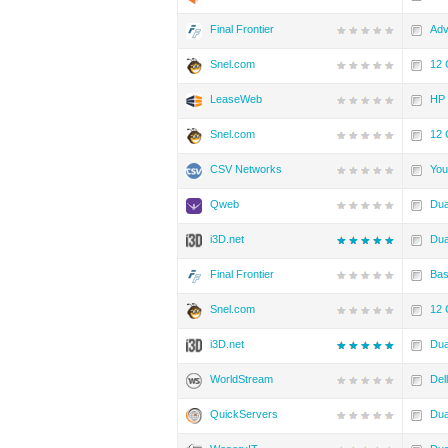
Final Frontier
Adv
Snel.com
12 
LeaseWeb
HP 
Snel.com
12 
CSV Networks
You
Qweb
Dua
i3D.net
Dua
Final Frontier
Bas
Snel.com
12 
i3D.net
Dua
WorldStream
Del
QuickServers
Dua