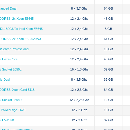
anced Dual
8 x 3,7 Ghz
64 GB
CORES: 2x Xeon E5645
12 x 2,4 Ghz
48 GB
DL180G6/2x Intel Xeon E5645
12 x 2,4 Ghz
8 GB
CORES: 2x Xeon E5-2620 v3
12 x 2,4 Ghz
64 GB
rServer Professional
12 x 2,4 Ghz
16 GB
l Hexa Core
12 x 2,4 Ghz
48 GB
l Socket 2650L
16 x 1,8 Ghz
32 GB
ic Dual
8 x 3,5 Ghz
32 GB
CORES: Xeon Gold 5118
12 x 2,3 Ghz
64 GB
l Socket L5640
12 x 2,26 Ghz
12 GB
l PowerEdge T620
12 x 2 Ghz
16 GB
l E5-2620
12 x 2 Ghz
32 GB