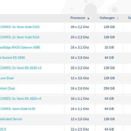
Processor
Geheugen
Sc
CORES: 2x Xeon Gold 5120
28 x 2,2 Ghz
128 GB
CORES: 2x Xeon Gold 5118
24 x 2,3 Ghz
128 GB
erEdge R415 Opteron 4386
16 x 3,1 Ghz
32 GB
l Socket E5-2690
16 x 2,9 Ghz
64 GB
CORES: 2x Xeon E5-2630 v4
20 x 2,2 Ghz
128 GB
uxe Dual
12 x 3,5 Ghz
128 GB
mium Dual
16 x 2,6 Ghz
256 GB
CORES: 2x Xeon E5-2620 v4
16 x 2,1 Ghz
64 GB
CORES: Xeon Gold 6130
16 x 2,1 Ghz
64 GB
edicated Server
12 x 2,6 Ghz
128 GB
-OC4
12 x 2,5 Ghz
64 GB