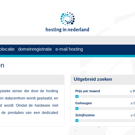
olocatie
domeinregistratie
e-mail hosting
en
Uitgebreid zoeken
ysieke server die door de hosting
Prijs per maand
≤ 
een datacentrum wordt geplaatst, en
Geheugen
≥ 
rd wordt. Omdat de hardware niet
n de prestaties van een dedicated
Schijfruimte
≥ 