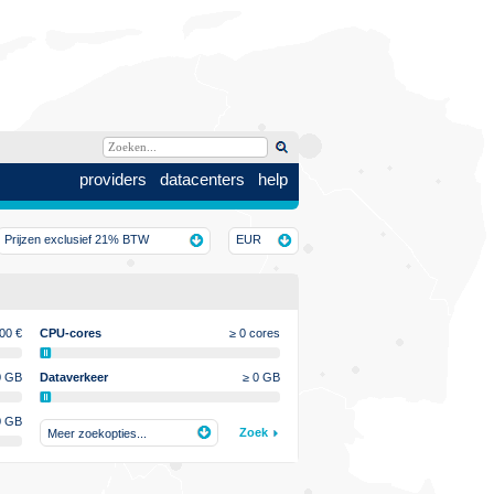
providers
datacenters
help
Prijzen exclusief 21% BTW
EUR
800
€
CPU-cores
≥ 0 cores
0 GB
Dataverkeer
≥ 0 GB
0 GB
Zoek
Meer zoekopties...