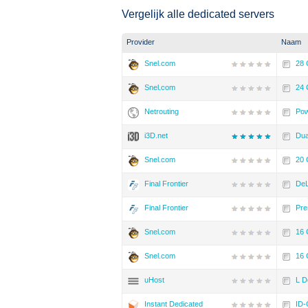
Vergelijk alle dedicated servers
Provider
Naam
Snel.com
28 
Snel.com
24 
Netrouting
Pow
i3D.net
Dua
Snel.com
20 
Final Frontier
DeL
Final Frontier
Pre
Snel.com
16 
Snel.com
16 
uHost
L D
Instant Dedicated
ID