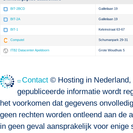
BIT-2BCD
Galileilaan 19
BIT-2A
Galileilaan 19
BIT-1
Kelvinstraat 63-67
Computel
Schumanpark 29-31
ITB2 Datacenter Apeldoorn
Grote Woudhuis 5
Contact
© Hosting in Nederland, 
gepubliceerde informatie wordt re
het voorkomen dat gegevens onvolledig, 
geen rechten worden ontleend aan de a
in geen geval aansprakelijk voor enige s