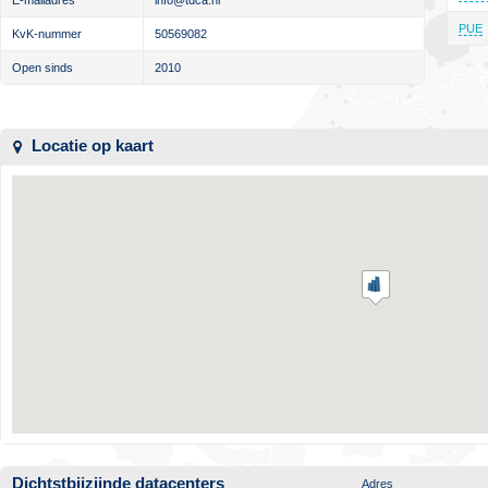
E-mailadres
info@tdca.nl
PUE
KvK-nummer
50569082
Open sinds
2010
Locatie op kaart
Dichtstbijzijnde datacenters
Adres