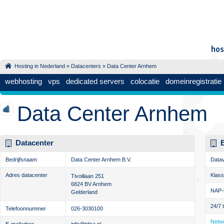
Hosting in Nederland
»
Datacenters
» Data Center Arnhem
webhosting
vps
dedicated servers
colocatie
domeinregistratie
Data Center Arnhem
Datacenter
Bedrijfsnaam
Data Center Arnhem B.V.
Datav
Adres datacenter
Klas
Tivolilaan 251
6824 BV Arnhem
NAP-
Gelderland
24/7 
Telefoonnummer
026-3030100
Netwe