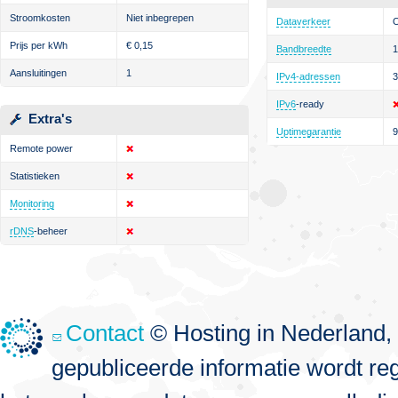
Stroomkosten
Niet inbegrepen
Dataverkeer
O
Prijs per kWh
€
0,15
Bandbreedte
1
Aansluitingen
1
IPv4-adressen
3
IPv6
-ready
Extra's
Uptimegarantie
Remote power
Statistieken
Monitoring
rDNS
-beheer
Contact
© Hosting in Nederland, 
gepubliceerde informatie wordt re