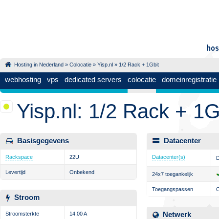
Hosting in Nederland
»
Colocatie
»
Yisp.nl
» 1/2 Rack + 1Gbit
webhosting
vps
dedicated servers
colocatie
domeinregistratie
Yisp.nl: 1/2 Rack + 1G
Basisgegevens
Datacenter
Rackspace
22U
Datacenter(s)
D
Levertijd
Onbekend
24x7 toegankelijk
Toegangspassen
Stroom
Netwerk
Stroomsterkte
14,00 A