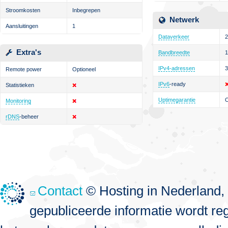
Stroomkosten
Inbegrepen
Netwerk
Aansluitingen
1
Dataverkeer
Extra's
Bandbreedte
1
IPv4-adressen
3
Remote power
Optioneel
IPv6
-ready
Statistieken
Uptimegarantie
Monitoring
rDNS
-beheer
Contact
© Hosting in Nederland, 
gepubliceerde informatie wordt re