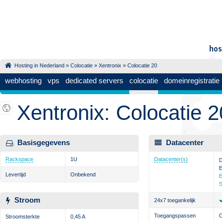
Hosting in Nederland
»
Colocatie
»
Xentronix
» Colocatie 20
webhosting
vps
dedicated servers
colocatie
domeinregistratie
Xentronix: Colocatie 2
Basisgegevens
Datacenter
Rackspace
1U
Datacenter(s)
D
E
Levertijd
Onbekend
E
S
Stroom
24x7 toegankelijk
Toegangspassen
Stroomsterkte
0,45 A