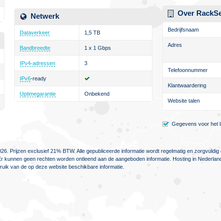
Over RackS
Netwerk
Bedrijfsnaam
Dataverkeer
1,5 TB
Adres
Bandbreedte
1 x 1 Gbps
IPv4-adressen
3
Telefoonnummer
IPv6
-ready
Klantwaardering
Uptimegarantie
Onbekend
Website talen
Gegevens voor het la
26. Prijzen exclusief 21% BTW. Alle gepubliceerde informatie wordt regelmatig en zorgvuld
jn. Er kunnen geen rechten worden ontleend aan de aangeboden informatie. Hosting in Nederlan
ebruik van de op deze website beschikbare informatie.