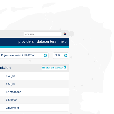
providers
datacenters
help
Prijzen exclusief 21% BTW
EUR
etalen
Bestel dit pakket
€
45,00
€
50,00
12 maanden
€
540,00
Onbekend