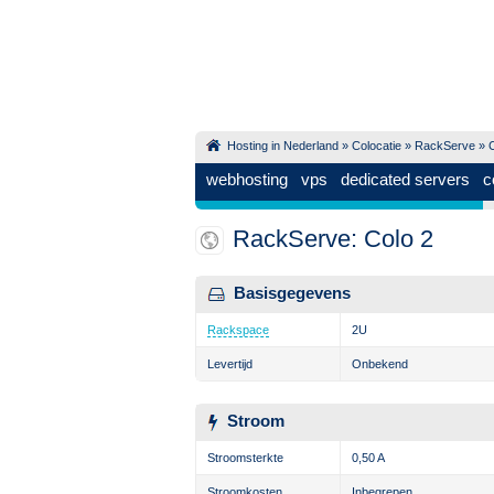
Hosting in Nederland
»
Colocatie
»
RackServe
» C
webhosting
vps
dedicated servers
c
RackServe: Colo 2
Basisgegevens
Rackspace
2U
Levertijd
Onbekend
Stroom
Stroomsterkte
0,50 A
Stroomkosten
Inbegrepen