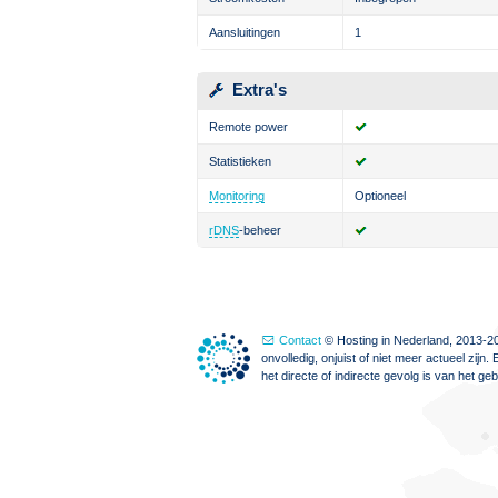
Aansluitingen
1
Extra's
Remote power
Statistieken
Monitoring
Optioneel
rDNS
-beheer
Contact
© Hosting in Nederland, 2013-20
onvolledig, onjuist of niet meer actueel zi
het directe of indirecte gevolg is van het g