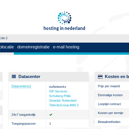
olo 2
olocatie
domeinregistratie
e-mail hosting
Datacenter
Kosten en b
Datacenter(s)
Prijs per maand
euNetworks
ISP Services
Eenmalige kosten
Schuberg Philis
Smartdc Rotterdam
Looptijd contract
TelecityGroup AMS 2
Kosten per termijn
24x7 toegankelijk
Betaalmethoden
Toegangspassen
1