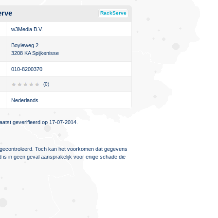
erve
RackServe
w3Media B.V.
Boyleweg 2
3208 KA Spijkenisse
010-8200370
(0)
Nederlands
atst geverifieerd op 17-07-2014.
ig gecontroleerd. Toch kan het voorkomen dat gegevens
d is in geen geval aansprakelijk voor enige schade die