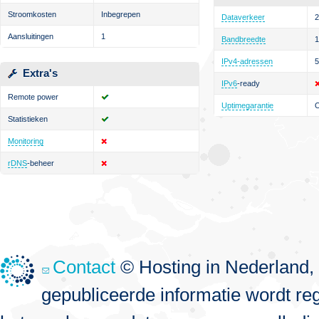
Stroomkosten
Inbegrepen
Dataverkeer
Aansluitingen
1
Bandbreedte
1
IPv4-adressen
5
Extra's
IPv6
-ready
Remote power
Uptimegarantie
Statistieken
Monitoring
rDNS
-beheer
Contact
© Hosting in Nederland, 
gepubliceerde informatie wordt re