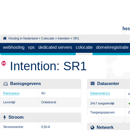
Hosting in Nederland
»
Colocatie
»
Intention
» SR1
webhosting
vps
dedicated servers
colocatie
domeinregistratie
Intention: SR1
Basisgegevens
Datacenter
Rackspace
4U
Datacenter(s)
e
Levertijd
Onbekend
24x7 toegankelijk
Toegangspassen
Stroom
Netwerk
Stroomsterkte
0,50 A